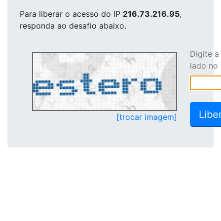
Para liberar o acesso
do IP
216.73.216.95
,
responda ao desafio abaixo.
Digite 
lado no
[trocar imagem]